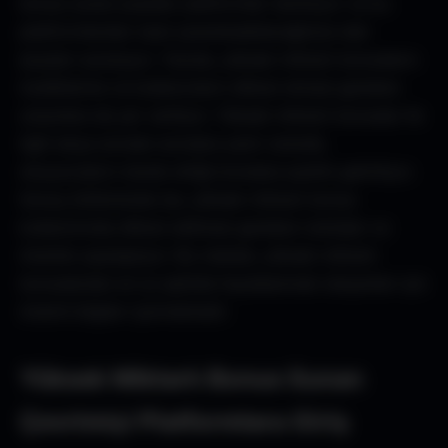
bonus sunan popüler platformlar tanıtılıyor ve bu
platformlardan nasıl yararlanabileceğinize dair
ipuçları sunuluyor. Yazıda, yüksek miktarlı bonusların
özeliklerine ve kullanıcıların dikkat etmesi gereken
unsurlara da yer veriliyor. Yüksek miktarlı bonuslar ile
ilgili sıkça sorulan sorulara yanıt vererek,
okuyucuların merak ettiği konulara açıklık getiriliyor.
Sonuç bölümünde ise, yüksek miktarlı bonus
kullanımında dikkat edilmesi gereken noktalar ve
öneriler paylaşılıyor. Bu makale, yüksek miktarlı
bonuslardan en iyi şekilde faydalanmak isteyenler için
önemli bilgiler içermektedir.
Yüksek Miktarlı Bonus Sunan
Çevrimiçi Platformlara Giriş