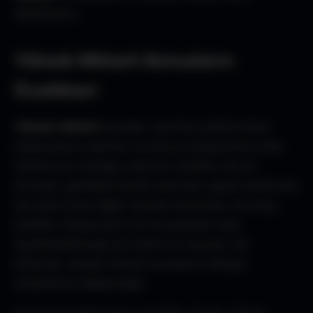
edebilirsiniz.
Yüksek Miktarlı Bonusların
Özellikleri
Yüksek miktarlı
bonuslar, çevrimiçi platformların
kullanıcılarını çekmek ve mevcut kullanıcılarını elde
tutmak için sunduğu cazip bir özelliktir. Bu tür
bonuslar, genellikle büyük yatırımlar yapan kullanıcılar
için daha fazla değer sunarak kazançları artırmayı
hedefler. Kullanıcıların bu bonuslardan nasıl
faydalanabileceği ise önemli bir husustur. Bu
bölümde, yüksek miktarlı bonusların belirgin
özelliklerine değineceğiz.