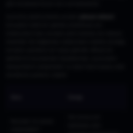
gibi konularda birçok soru sormaktadırlar.
Çevrimiçi platformlarda sunulan
yüksek miktarlı
bonusların etkili bir şekilde yönetilmesi için
kullanıcıların bazı sorulara yanıt araması son derece
önemlidir. Bu bağlamda, kullanıcıların sıklıkla sorduğu
soruların yanıtlarını bir araya getirdik. Bilinçli bir
şekilde bu bonuslardan faydalanmak, oyuncuların
deneyimlerini iyileştirebilir ve daha fazla kazanç elde
etmelerine yardımcı olabilir.
Ö
Soru
Cevap
D
Her bonus için
Bonuslar ne zaman
belirlenen süre
Y
kullanılabilir?