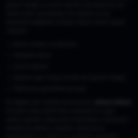
geçerli olduğu ve çevrim şartları da kullanıcılar için
büyük önem taşımaktadır. Bu nedenle, bonus
seçiminde aşağıdaki kriterlere dikkat etmek faydalı
olacaktır:
Bonus oranları ve miktarları
Geçerlilik süresi
Çevrim şartları
Kullanım alanı (hangi oyunlar için geçerli olduğu)
Platformun güvenilirlik seviyesi
Bu bilgileri göz önünde bulundurarak,
yüksek miktarlı
bonuslar sunan platformlar arasından en uygun
olanını seçmek, kullanıcıların kazançlarını maksimize
etmelerine yardımcı olacaktır. Şimdi ise bu
platformların en iyilerini ve sundukları avantajları