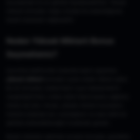
bonuslardan en iyi şekilde faydalanabilirler. Yüksek
miktarlı bonuslar, doğru strateji ile kullanıldığında
büyük kazançlar sağlayabilir.
Neden Yüksek Miktarlı Bonus
Seçmelisiniz?
Çevrimiçi platformlar arasında seçim yaparken,
yüksek miktarlı
bonuslar sunan siteler dikkat çeker.
Bu tür bonuslar, kullanıcıların oyun deneyimlerini
zenginleştirirken, onlara daha fazla kazanç sağlama
imkanı da tanır. Ancak, yüksek miktarlı bonusların
önemini anlamak için, avantajlarını ve nasıl etkili bir
şekilde kullanılabileceğini incelemek gerekir.
Büyük miktarlar şeklinde sunulan bonuslar, genellikle