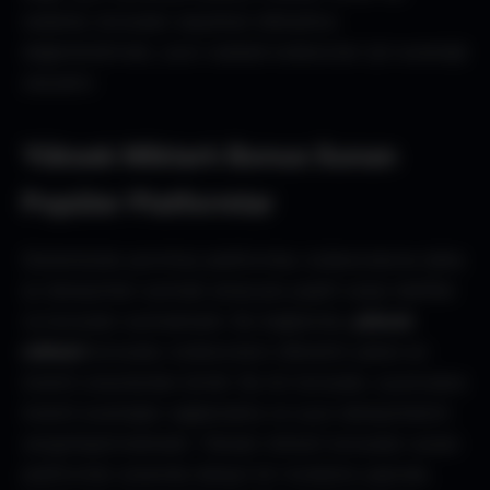
nedenle, bonusları seçerken dikkatlice
değerlendirmek, uzun vadede kullanıcılar için avantajlı
olacaktır.
Yüksek Miktarlı Bonus Sunan
Popüler Platformlar
Günümüzde çevrimiçi platformlar, kullanıcılarına daha
iyi deneyimler sunmak amacıyla çeşitli cazip teklifler
ve bonuslar sunmaktadır. Bu bağlamda,
yüksek
miktarlı
bonuslar, kullanıcıların dikkatini çeken en
önemli unsurlardan biridir. Bu tür bonuslar, oyunculara
önemli avantajlar sağlamakta ve oyun deneyimlerini
zenginleştirmektedir. Yüksek miktarlı bonusları sunan
platformlar arasında detaylı bir inceleme yapmak,