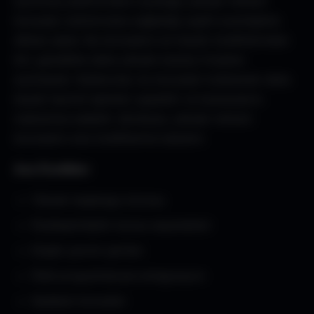
Çevrimiçi platformların sunduğu yüksek miktarlı
bonuslar; katılımcılara sağladığı çeşitli avantajlarla
dikkat çeker. Bu bonusların en büyük özelliklerinden
biri, genellikle daha yüksek kazanç fırsatları
sunmasıdır. Kullanıcılar, bu bonusları kullanarak daha
büyük hacimli işlemler yapabilir ve kazançlarını
maksimize edebilir. Şimdiyse, yüksek miktarlı
bonusların ana özelliklerine bakalım:
Ana Özellikler
Yüksek başlangıç bonusu
Özelleştirilebilir bonus seçenekleri
Düşük çevrim şartları
Ödül programlarıyla entegrasyon
Sadakat bonusları