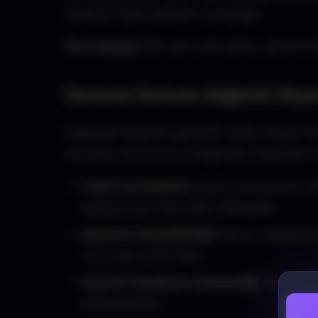
pratik bir kıyas yaklaşımı sunacağız.
Özet Slogan:
Net şart, hızlı çekim, güvenli b
Deneme bonusu değerini ölçen 
Aşağıdaki çerçeve; güvenilir casino siteleri il
bonuslar
söz konusu olduğunda, metindeki nü
Lisans ve denetim:
Lisans numarasının do
arabuluculuk hattı kritik önemdedir.
Şartların okunabilirliği:
Bonus sayfasında 
ve örnekli verilmelidir.
Çevirim hesabının matematiği:
Bonus + ya
anlaşılabilmeli.